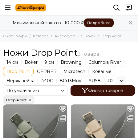
Аксессуары
Минимальный заказ от 10 000 ₽
Подробнее
Все товары
Средства медицины
ОхотПрофи
Каталог
Аксессуары
Ножи
Drop Point
Ремни для автомата
Маскировочная лента
Ножи Drop Point
Фляги
Коврики
14 см
Boker
9 см
Browning
Columbia River
Фонарики
Drop Point
GERBER
Microtech
Кованые
Лопатки
Нержавейка
440С
8Cr13MoV
AUS8
D2
Топорики
Фильтр товаров
Мультитулы
Ножи
Drop-Point
Бинокли
Наручники
Рыболовные ножницы