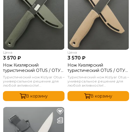
Цена
Цена
3 570 ₽
3 570 ₽
Нож Кизлярский
Нож Кизлярский
туристический OTUS / ОТУС
туристический OTUS / ОТУС
Олива
Бежевый
Туристический нож Kizlyar Otus –
Туристический нож Kizlyar Otus –
универсальное решение для
универсальное решение для
любой активности!...
любой активности!...
В корзину
В корзину