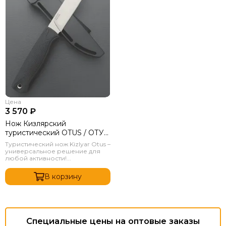
Цена
3 570 ₽
Нож Кизлярский
туристический OTUS / ОТУС
Черный
Туристический нож Kizlyar Otus –
универсальное решение для
любой активности!...
В корзину
Специальные цены на оптовые заказы