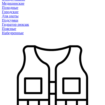
Медицинские
Походные
Городские
Для охоты
Подсумки
Гидратор рюкзак
Поясные
Набедренные