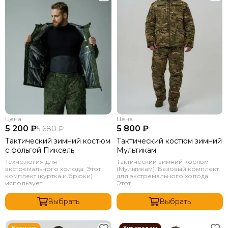
Цена
Цена
5 200 ₽
5 800 ₽
5 680 ₽
Тактический зимний костюм
Тактический костюм зимний
с фольгой Пиксель
Мультикам
Технология для
Тактический зимний костюм
экстремального холода. Этот
(Мультикам). Базовый комплект
комплект (куртка и брюки)
для экстремального холода.
использует...
Этот...
Выбрать
Выбрать