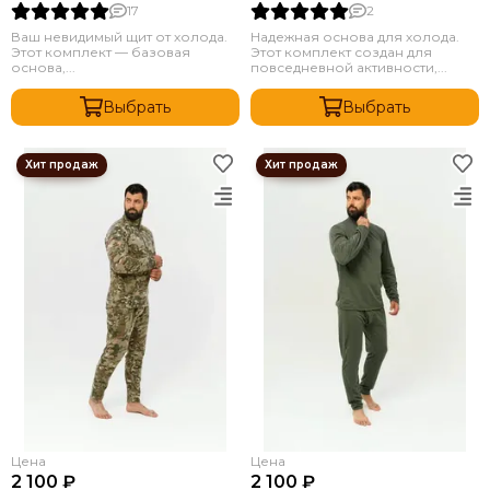
17
2
Ваш невидимый щит от холода.
Надежная основа для холода.
Этот комплект — базовая
Этот комплект создан для
основа,...
повседневной активности,...
Выбрать
Выбрать
Цена
Цена
2 100 ₽
2 100 ₽