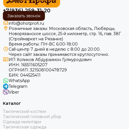
+7(936) 259-31-20
Заказать звонок
info@ohotprofi.ru
Розничные заказы:
Московская область, Люберцы,
Новорязанское шоссе, 25-й километр, стр. 16, пав. 38Г
(Строймаркет на Рязанке)
Время работы: ПН-ВС 6:00-18:00
Call-центр 7 дней в неделю с 8:00 до 20:00.
Через сайт заказы принимаются круглосуточно.
ИП Холиков Абдурахмон Гулмуродович
ИНН: 165511605207
ОГРНИП: 321508100478729
БИК: 044525411
WhatsApp
Telegram
Viber
Каталог
Тактический костюм
Тактический головной убор
Одежда милитари
Тактическая одежда