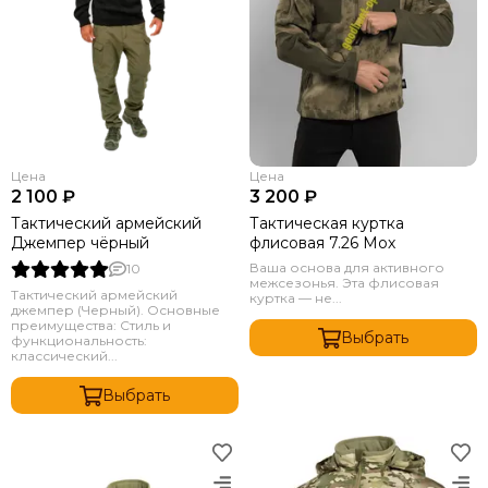
Цена
Цена
2 100 ₽
3 200 ₽
Тактический армейский
Тактическая куртка
Джемпер чёрный
флисовая 7.26 Мох
Ваша основа для активного
10
межсезонья. Эта флисовая
Тактический армейский
куртка — не...
джемпер (Черный). Основные
преимущества: Стиль и
Выбрать
функциональность:
классический...
Выбрать