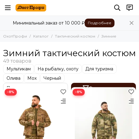
Тактический костюм
Минимальный заказ от 10 000 ₽
Подробнее
Все товары
Летние
ОхотПрофи
Каталог
Тактический костюм
Зимние
Демисезонные
Зимние
Зимний тактический костюм
Мультикам
На рыбалку, охоту
Для туризма
Олива
Мох
Черный
Фильтр товаров
−8%
−8%