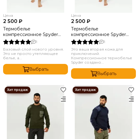
Цена
Цена
2 500 ₽
2 500 ₽
Термобелье
Термобелье
компрессионное Spyder
компрессионное Spyder
Черный
Олива
1
1
Базовый слой нового уровня.
Это ваша вторая кожа для
Это не просто утепляющее
приключений.
белье, а...
Компрессионное термобелье
Spyder создано...
Выбрать
Выбрать