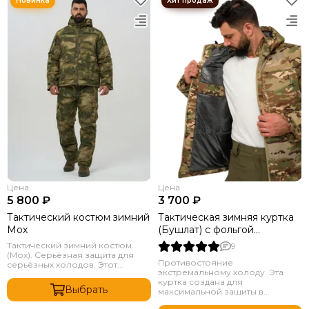
Цена
Цена
5 800 ₽
3 700 ₽
Тактический костюм зимний
Тактическая зимняя куртка
Мох
(Бушлат) с фольгой
Мультикам
Тактический зимний костюм
9
(Мох). Серьёзная защита для
Противостояние
серьёзных холодов. Этот...
экстремальному холоду. Эта
куртка создана для
Выбрать
максимальной защиты в...