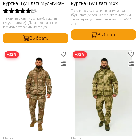
куртка (Бушлат) Мультикам
куртка (Бушлат) Мох
Тактическая зимняя куртка-
2
бушлат (Мох). Характеристики
Тактическая куртка-бушлат
Температурный режим: от +5°C
(Мультикам). Для тех, кто не
до...
признает зимних пауз....
Выбрать
Выбрать
−32%
−32%
Цена
Цена