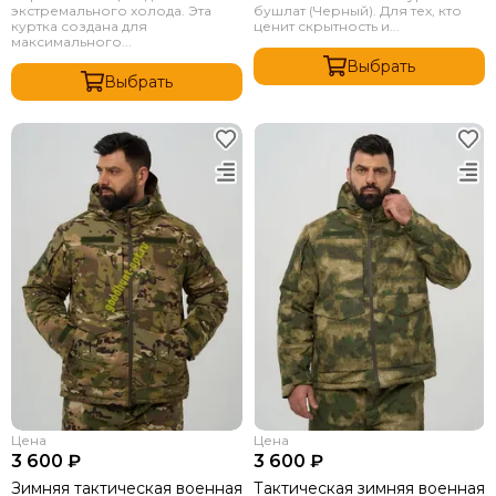
экстремального холода. Эта
бушлат (Черный). Для тех, кто
куртка создана для
ценит скрытность и...
максимального...
Выбрать
Выбрать
Цена
Цена
3 600 ₽
3 600 ₽
Зимняя тактическая военная
Тактическая зимняя военная