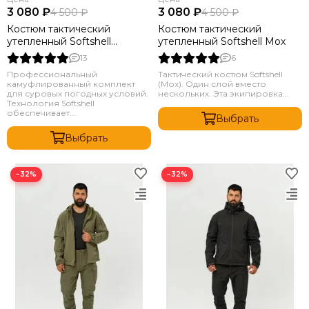
3 080 ₽
3 080 ₽
4 500 ₽
4 500 ₽
Костюм тактический
Костюм тактический
утепленный Softshell
утепленный Softshell Мох
Мультикам -softshell-
13
6
multikam
Профессиональный
Тактический костюм Softshell
камуфлированный комплект
(Мох). Один слой вместо
для суровых погодных условий.
нескольких. Эта экипировка...
Технология Softshell
обеспечивает...
Выбрать
Выбрать
−32%
−32%