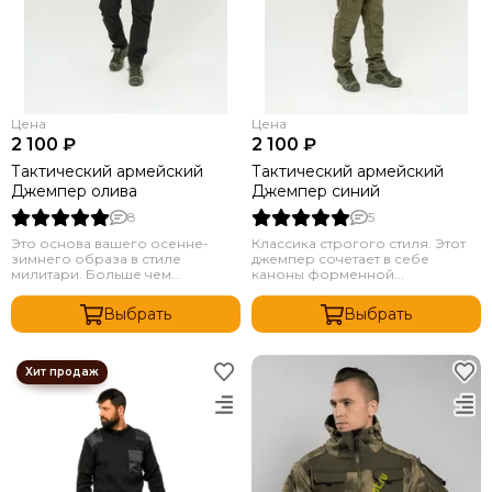
Цена
Цена
2 100 ₽
2 100 ₽
Тактический армейский
Тактический армейский
Джемпер олива
Джемпер синий
8
5
Это основа вашего осенне-
Классика строгого стиля. Этот
зимнего образа в стиле
джемпер сочетает в себе
милитари. Больше чем...
каноны форменной...
Выбрать
Выбрать