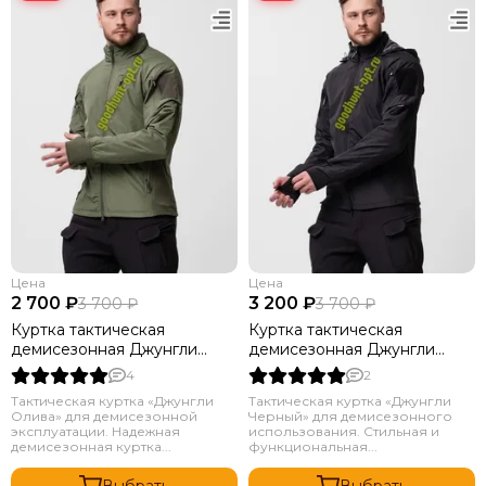
Цена
Цена
2 700 ₽
3 200 ₽
3 700 ₽
3 700 ₽
Куртка тактическая
Куртка тактическая
демисезонная Джунгли
демисезонная Джунгли
олива
черный
4
2
Тактическая куртка «Джунгли
Тактическая куртка «Джунгли
Олива» для демисезонной
Черный» для демисезонного
эксплуатации. Надежная
использования. Стильная и
демисезонная куртка...
функциональная...
Выбрать
Выбрать