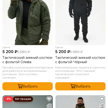
Цена
Цена
5 200 ₽
5 200 ₽
5 680 ₽
5 680 ₽
Тактический зимний костюм
Тактический зимний костюм
с фольгой Олива
с фольгой Чёрный
Профессиональная экипировка
Максимальная защита в строгом
для работы в экстремальных
исполнении. Этот чёрный
условиях. Этот костюм
тактический комплект
сочетает...
скрывает...
Выбрать
Выбрать
−8%