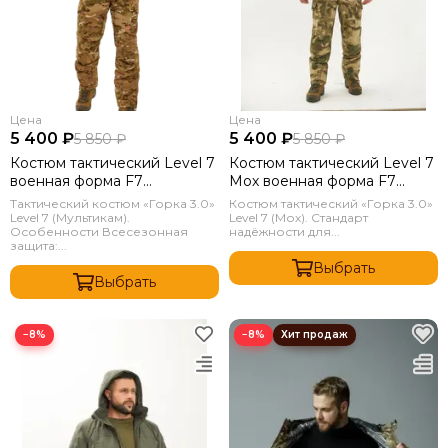
Цена
Цена
5 400 ₽
5 400 ₽
5 850 ₽
5 850 ₽
Костюм тактический Level 7
Костюм тактический Level 7
военная форма F7
Мох военная форма F7
мультикам горка вкпо 3.0
горка вкпо 3.0
Тактический костюм «Горка 3.0»
Костюм тактический «Горка 3.0»
Level 7 (Мультикам).
Level 7 (Мох). Стандарт
Особенности Всесезонная
надёжности для...
защита:...
Выбрать
Выбрать
−8%
−8%