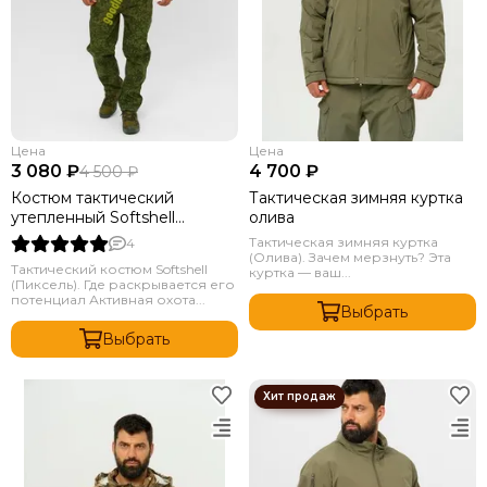
Цена
Цена
3 080 ₽
4 700 ₽
4 500 ₽
Костюм тактический
Тактическая зимняя куртка
утепленный Softshell
олива
Пиксель
Тактическая зимняя куртка
4
(Олива). Зачем мерзнуть? Эта
Тактический костюм Softshell
куртка — ваш...
(Пиксель). Где раскрывается его
потенциал Активная охота...
Выбрать
Выбрать