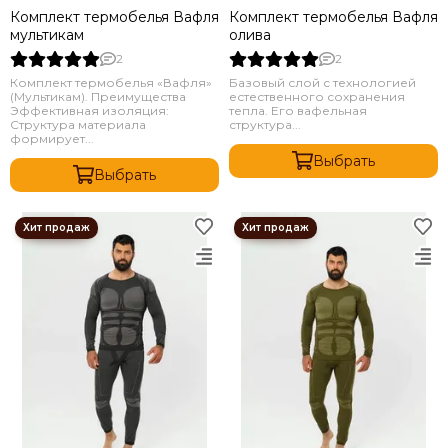
Комплект термобелья Вафля
Комплект термобелья Вафля
мультикам
олива
2
2
Комплект термобелья «Вафля»
Базовый слой с технологией
(Мультикам). Преимущества
естественного сохранения
Эффективная изоляция:
тепла. Его вафельная
Структура материала
структура...
формирует...
Выбрать
Выбрать