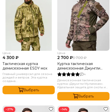
Цена
Цена
4 300 ₽
2 700 ₽
3 700 ₽
Тактическая куртка
Куртка тактическая
демисезонная ESDY мох
демисезонная Джунгли
мультикам
Главный универсал для сезона
4
дождей и ветров. Эта куртка
Демисезонная тактическая
создана...
куртка «Джунгли Мультикам».
Идеальная защита для охоты и...
Выбрать
Выбрать
−27%
−14%