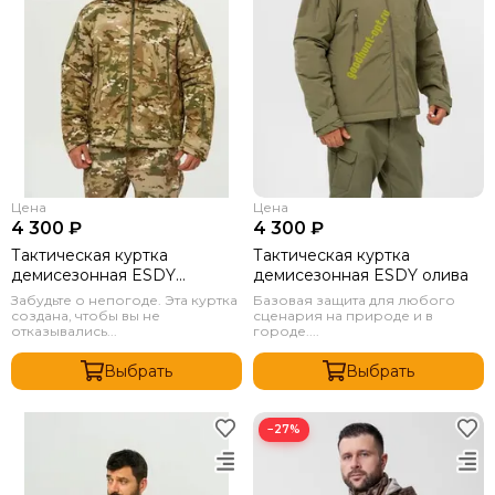
Цена
Цена
4 300 ₽
4 300 ₽
Тактическая куртка
Тактическая куртка
демисезонная ESDY
демисезонная ESDY олива
мультикам
Забудьте о непогоде. Эта куртка
Базовая защита для любого
создана, чтобы вы не
сценария на природе и в
отказывались...
городе....
Выбрать
Выбрать
−27%