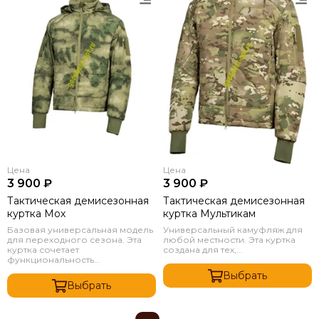
Цена
Цена
3 900 ₽
3 900 ₽
Тактическая демисезонная
Тактическая демисезонная
куртка Мох
куртка Мультикам
Базовая универсальная модель
Универсальный камуфляж для
для переходного сезона. Эта
любой местности. Эта куртка
куртка сочетает
создана для тех,...
функциональность...
Выбрать
Выбрать