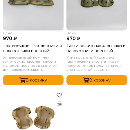
Цена
Цена
970 ₽
970 ₽
Тактические наколенники и
Тактические наколенники и
налокотники военный
налокотники военный
комплект Мох
комплект Олива
Универсальный комплект
Универсальный комплект
тактических наколенников и
тактических наколенников и
налокотников предназначен
налокотников предназначен
для надежной защиты...
для надежной защиты...
В корзину
В корзину