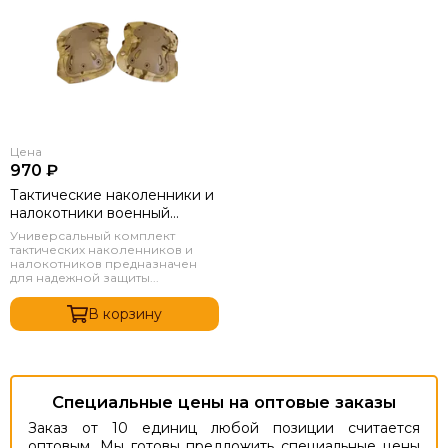
Цена
970 ₽
Тактические наколенники и
налокотники военный
комплект Мультикам
Универсальный комплект
тактических наколенников и
налокотников предназначен
для надежной защиты...
В корзину
Специальные цены на оптовые заказы
Заказ от 10 единиц любой позиции считается
оптовым. Мы готовы предложить специальные цены