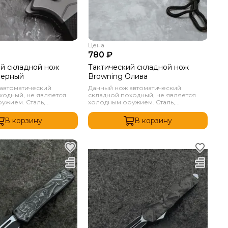
Цена
780 ₽
ий складной нож
Тактический складной нож
Черный
Browning Олива
автоматический
Данный нож автоматический
ходный, не является
складной походный, не является
жием. Сталь,...
холодным оружием. Сталь,...
В корзину
В корзину