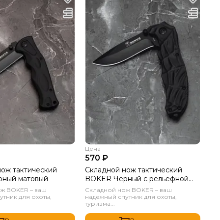
Цена
570 ₽
нож тактический
Складной нож тактический
ный матовый
BOKER Черный с рельефной
рукоятью
ж BOKER – ваш
Складной нож BOKER – ваш
утник для охоты,
надежный спутник для охоты,
туризма...