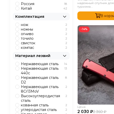
надежный спутник для
Россия
18
туризма...
Китай
42
В корз
Комплектация
нож
2
ножны
2
−14%
огниво
2
точило
2
свисток
2
компас
2
Материал лезвий
Нержавеющая сталь
14
Нержавеющая сталь
13
440с
Нержавеющая сталь
8
D2
Нержавеющая сталь
2
8Cr13MoV
Высокоуглеродистая
2
сталь
кованная сталь
2
Цена
углеродистая сталь
2
2 030 ₽
2 360 ₽