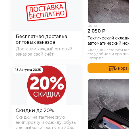
Цена
2 050 ₽
Бесплатная доставка
Тактический склад
оптовых заказов
автоматический н
MAGNUM Черный
Доставим каждый оптовый
Складной автоматиче
заказ за свой счёт!
это удобное и практи
которое...
В корз
13 Августа 2025
Скидки до 20%
Скидки на тактическую
экипировку и одежду, обувь
для рыбалки, охоты до 20%.