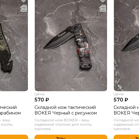
Цена
Цена
570 ₽
570 ₽
ический
Складной нож тактический
Складной 
арабином
BOKER Черный с рисунком
BOKER Чер
– ваш
Складной нож BOKER – ваш
Складной но
 охоты,
надежный спутник для охоты,
надежный сп
туризма...
туризма...