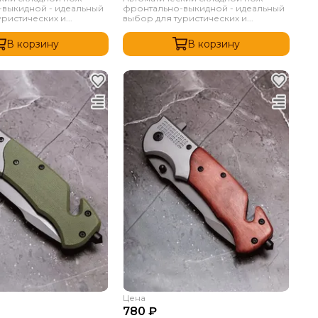
выкидной - идеальный
фронтально-выкидной - идеальный
ристических и...
выбор для туристических и...
В корзину
В корзину
Цена
780 ₽