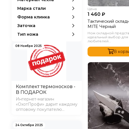
Сверхпрочный АВС
4
пластик
Марка стали
Цена
1 460 ₽
Форма клинка
Тактический склад
Заточка
MITE Черный
Нож складной предст
Тип ножа
идеальный выбор для 
любителей...
08 Ноября 2025
В корз
Комплект термоносков -
В ПОДАРОК
Интернет-магазин
«ОхотПрофи» дарит каждому
оптовому покупателю
комплект термоносков.
24 Октября 2025