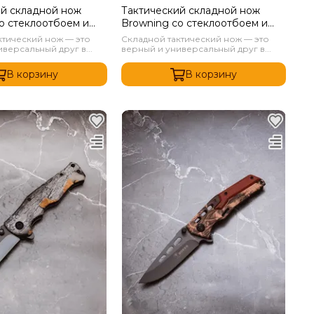
ий складной нож
Тактический складной нож
о стеклоотбоем и
Browning со стеклоотбоем и
ом Зеленый
стропорезом Коричневый
ктический нож — это
Складной тактический нож — это
версальный друг в...
верный и универсальный друг в...
В корзину
В корзину