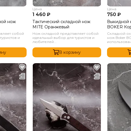
Цена
Цена
1 460 ₽
750 ₽
ной нож
Тактический складной нож
Выкидной 
MITE Оранжевый
BOKER Кор
под дерев
авляет собой
Нож складной представляет собой
Складной ох
туристов и
идеальный выбор для туристов и
нож Boker B
любителей...
использовани
ину
В корзину