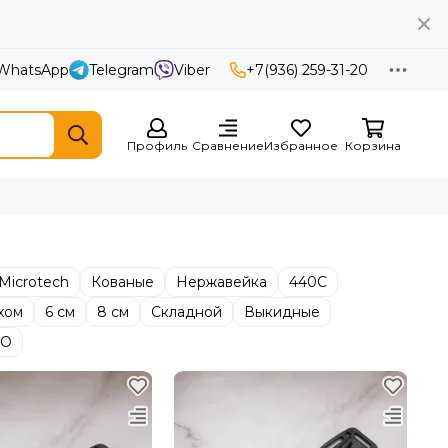
WhatsApp
Telegram
Viber
+7(936) 259-31-20
Профиль
Сравнение
Избранное
Корзина
Microtech
Кованые
Нержавейка
440С
хом
6 см
8 см
Складной
Выкидные
ВО