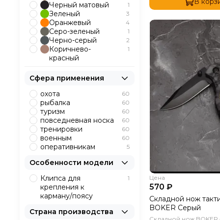
В корз
Черный матовый
1
Зеленый
3
Оранжевый
4
Серо-зеленый
1
Черно-серый
2
Коричнево-
1
красный
Сфера применения
охота
60
рыбалка
60
туризм
60
повседневная носка
60
тренировки
60
военным
60
оперативникам
5
Особенности модели
Цена
Клипса для
1
570 ₽
крепления к
карману/поясу
Складной нож такт
BOKER Серый
Страна производства
Складной нож BOKER 