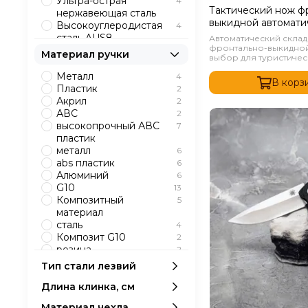
Ультра-острая
4
Тактический нож ф
нержавеющая сталь
выкидной автомати
Высокоуглеродистая
4
Microtech Красный
сталь AUS8
Автоматический скла
фронтально-выкидной
Нержавеющая сталь
10
Материал ручки
выбор для туристическ
AUS-8
Кованая сталь
4
Металл
4
В корз
Нержавеющая сталь
1
Пластик
2
420
Акрил
2
АВС
2
высокопрочный АВС
7
пластик
металл
6
abs пластик
6
Алюминий
6
G10
13
Композитный
5
материал
сталь
4
Композит G10
2
резина
2
Эластрон
10
Тип стали лезвий
Дерево
1
Длина клинка, см
Орех
1
Венге
1
Материал чехла