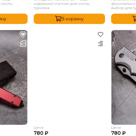
 охоты,
надежный спутник для охоты,
фронтально-
туризма...
выбор для ту
ину
В корзину
Цена
Цена
780 ₽
780 ₽