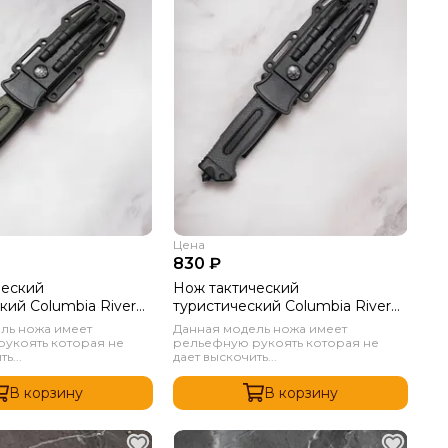
Цена
830 ₽
ческий
Нож тактический
кий Columbia River
туристический Columbia River
а
4028 Черный
ль ножа имеет
Данная модель ножа имеет
укоять которая не
рельефную рукоять которая не
ь...
дает выскочить...
В корзину
В корзину