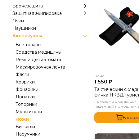
Бронезащита
Защитная экипировка
Очки
Наушники
Аксессуары
Все товары
Средства медицины
Ремни для автомата
Маскировочная лента
Фляги
Цена
1 550 ₽
Коврики
Тактический склад
Фонарики
финка НКВД турис
Лопатки
Бежевый
Складной нож Финка Н
Топорики
надежный помощник в 
Мультитулы
В корз
Ножи
Бинокли
Наручники