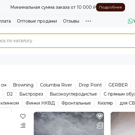
Минимальная сумма заказа от 10 000 ₽
Подробнее
плата
Оптовые продажи
Отзывы
 см
Browning
Columbia River
Drop Point
GERBER
D2
Быстрорез
Высокоуглеродистые
С прямым обу
 клинком
Финки НКВД
Фронтальные
Кизляр
для С