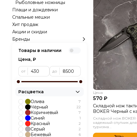
Рыболовные ножницы
Плащи и дождевики
Спальные мешки
Хит продаж
Акции и скидки
Бренды
Товары в наличии
Цена, ₽
от
до
Расцветка
Цена
570 ₽
Олива
7
Складной нож такт
Чёрный
22
BOKER Черный с к
Коричневый
7
Синий
1
Складной нож BOKER 
надежный спутник для
Красный
2
туризма...
Серый
2
Бежевый
6