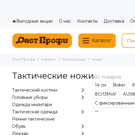
🔥Выгодные акции
О нас
Контакты
Доставка
О
Каталог
ОхотПрофи
Каталог
Аксессуары
Ножи
Тактические ножи
14 см
Boker
9
Тактический костюм
8Cr13MoV
AUS8
Головные уборы
С фиксированным
Одежда милитари
Тактическая одежда
Ремни тактические
Обувь
Рюкзак