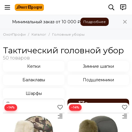
Головные уборы
Минимальный заказ от 10 000 ₽
Подробнее
Все товары
Кепки
ОхотПрофи
Каталог
Головные уборы
Зимние шапки
Балаклавы
Тактический головной убор
Подшлемники
Шарфы
Кепки
Зимние шапки
Балаклавы
Подшлемники
Шарфы
Фильтр товаров
−14%
−14%