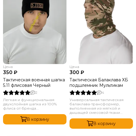
Цена
Цена
350 ₽
300 ₽
Тактическая военная шапка
Тактическая Балаклава ХБ
5.11 флисовая Черный
подшлемник Мультикам
2
4
Легкая и функциональная
Универсальная тактическая
двухслойная шапка из 100%
балаклава-трансформер,
флиса от бренда...
выполненная из мягкой и
дышащей смесовой ткани...
В корзину
В корзину