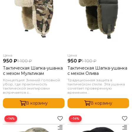
Цена
Цена
950 ₽
950 ₽
1 100 ₽
1 100 ₽
Тактическая Шапка-ушанка
Тактическая Шапка-ушанка
с мехом Мультикам
с мехом Олива
Концепция: Зимний головной
Традиционная защита в
убор, где практичность
тактическом стиле. Эта ушанка
тактической экипировки
сочетает проверенную
встречается с...
временем...
В корзину
В корзину
−14%
−14%