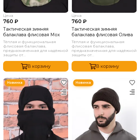
Цена
Цена
760 ₽
760 ₽
Тактическая зимняя
Тактическая зимняя
балаклава флисовая Мох
балаклава флисовая Олива
Тёплая и функциональная
Тёплая и функциональная
флисовая балаклава,
флисовая балаклава,
предназначенная для надёжной
предназначенная для надёжной
защиты от...
защиты от...
В корзину
В корзину