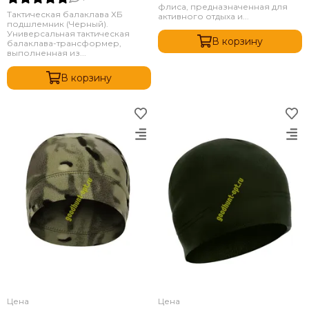
флиса, предназначенная для
Тактическая балаклава ХБ
активного отдыха и...
подшлемник (Черный).
Универсальная тактическая
В корзину
балаклава-трансформер,
выполненная из...
В корзину
Цена
Цена