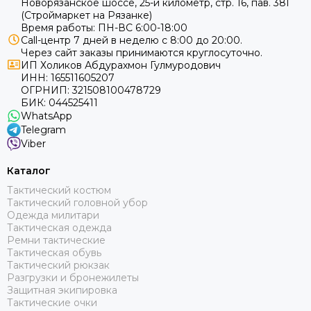
Новорязанское шоссе, 25-й километр, стр. 16, пав. 38Г
(Строймаркет на Рязанке)
Время работы: ПН-ВС 6:00-18:00
Call-центр 7 дней в неделю с 8:00 до 20:00.
Через сайт заказы принимаются круглосуточно.
ИП Холиков Абдурахмон Гулмуродович
ИНН: 165511605207
ОГРНИП: 321508100478729
БИК: 044525411
WhatsApp
Telegram
Viber
Каталог
Тактический костюм
Тактический головной убор
Одежда милитари
Тактическая одежда
Ремни тактические
Тактическая обувь
Тактический рюкзак
Разгрузки и бронежилеты
Защитная экипировка
Тактические очки