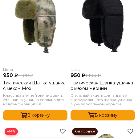
Цена
Цена
950 ₽
950 ₽
1 100 ₽
1 100 ₽
Тактическая Шапка-ушанка
Тактическая Шапка-ушанка
с мехом Мох
с мехом Черный
Классика зимней экипировки.
Стильный акцент для зимней
Эта шапка-ушанка создана для
экипировки. Эта шапка-ушанка
надёжной защиты в...
в универсальном черном...
В корзину
В корзину
−14%