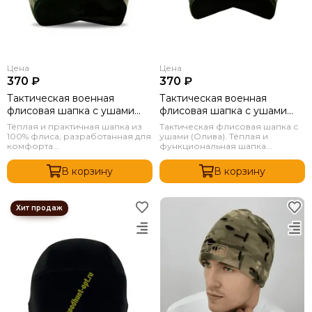
Цена
Цена
370 ₽
370 ₽
Тактическая военная
Тактическая военная
флисовая шапка с ушами
флисовая шапка с ушами
Мох
Олива
Тёплая и практичная шапка из
Тактическая флисовая шапка с
100% флиса, разработанная для
ушами (Олива). Тёплая и
комфорта...
функциональная шапка...
В корзину
В корзину