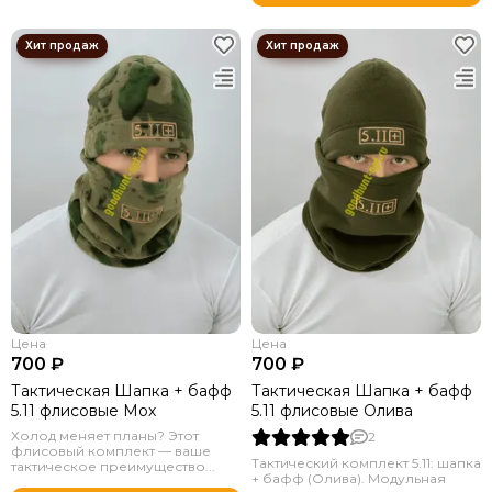
Цена
Цена
700 ₽
700 ₽
Тактическая Шапка + бафф
Тактическая Шапка + бафф
5.11 флисовые Мох
5.11 флисовые Олива
Холод меняет планы? Этот
2
флисовый комплект — ваше
Тактический комплект 5.11: шапка
тактическое преимущество...
+ бафф (Олива). Модульная