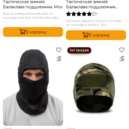
Тактическая зимняя
Тактическая зимняя
Балаклава подшлемник Мох
Балаклава подшлемник
Олива
Ваш универсальный щит от
1
холода и ветра. Эта балаклава
Полная защита лица и головы
—...
от холода и ветра. Эта...
В корзину
В корзину
Цена
Цена