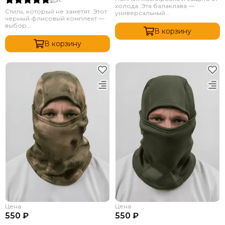
холода. Эта балаклава —
Стиль, который не заметят. Этот
универсальный...
чёрный флисовый комплект —
выбор...
В корзину
В корзину
Цена
Цена
550 ₽
550 ₽