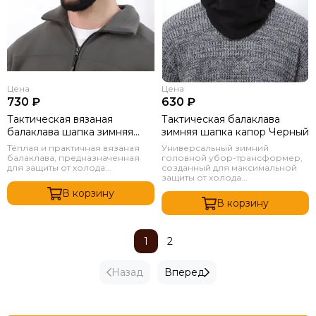
Цена
Цена
730 ₽
630 ₽
Тактическая вязаная
Тактическая балаклава
балаклава шапка зимняя
зимняя шапка капор Черный
Черный
Тёплая и практичная вязаная
Универсальный зимний
балаклава, предназначенная
головной убор-трансформер,
для защиты от холода...
созданный для максимальной
защиты от холода...
В корзину
В корзину
1
2
Назад
Вперед