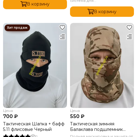
система для...
В корзину
В корзину
Цена
Цена
700 ₽
550 ₽
Тактическая Шапка + бафф
Тактическая зимняя
5.11 флисовые Черный
Балаклава подшлемник
Мультикам
Полная маскировка и защита от
2