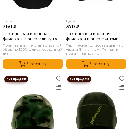
Цена
Цена
360 ₽
370 ₽
Тактическая военная
Тактическая военная
флисовая шапка с липучкой
флисовая шапка с ушами
Черный
Мультикам
Практичный и тёплый головной
Тактическая флисовая шапка с
убор из 100% флиса, созданный
ушами (Мультикам). Тёплая и
для...
практичная шапка...
В корзину
В корзину