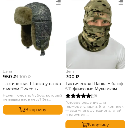
Цена
Цена
950 ₽
700 ₽
1 100 ₽
Тактическая Шапка-ушанка
Тактическая Шапка + бафф
с мехом Пиксель
5.11 флисовые Мультикам
Нужен головной убор, который
1
не выдаст вас в лесу? Эта...
Готовое решение для
терморегуляции. Этот комплект
В корзину
— ваш многофункциональный
инструмент...
В корзину