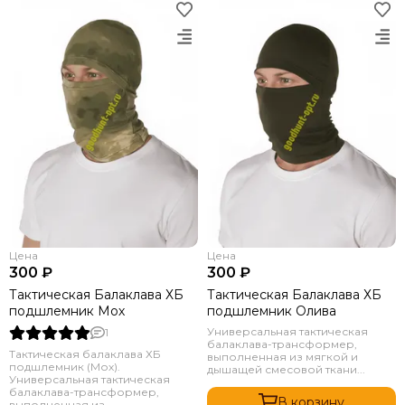
Цена
Цена
300 ₽
300 ₽
Тактическая Балаклава ХБ
Тактическая Балаклава ХБ
подшлемник Мох
подшлемник Олива
Универсальная тактическая
1
балаклава-трансформер,
Тактическая балаклава ХБ
выполненная из мягкой и
подшлемник (Мох).
дышащей смесовой ткани...
Универсальная тактическая
балаклава-трансформер,
В корзину
выполненная из...