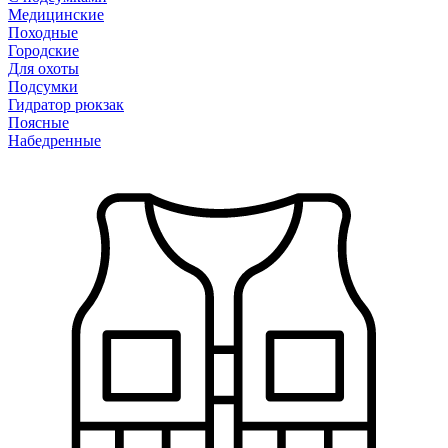
Медицинские
Походные
Городские
Для охоты
Подсумки
Гидратор рюкзак
Поясные
Набедренные