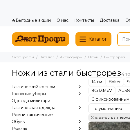
🔥Выгодные акции
О нас
Контакты
Доставка
О
Каталог
ОхотПрофи
Каталог
Аксессуары
Ножи
Быстрорез
Ножи из стали быстрорез
14 см
Boker
9
Тактический костюм
8Cr13MoV
AUS8
Головные уборы
С фиксированным
Одежда милитари
Тактическая одежда
Ремни тактические
Ультра-острая нерж
Обувь
Рюкзак