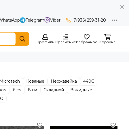
WhatsApp
Telegram
Viber
+7(936) 259-31-20
Профиль
Сравнение
Избранное
Корзина
Microtech
Кованые
Нержавейка
440С
хом
6 см
8 см
Складной
Выкидные
ВО