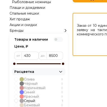
Рыболовные ножницы
Плащи и дождевики
Спальные мешки
Хит продаж
Акции и скидки
Заказ от 10 еди
заявку на так
Бренды
коммерческого 
Товары в наличии
Цена, ₽
от
до
Расцветка
Олива
0
Чёрный
0
Коричневый
0
Синий
0
Красный
0
Серый
1
Бежевый
0