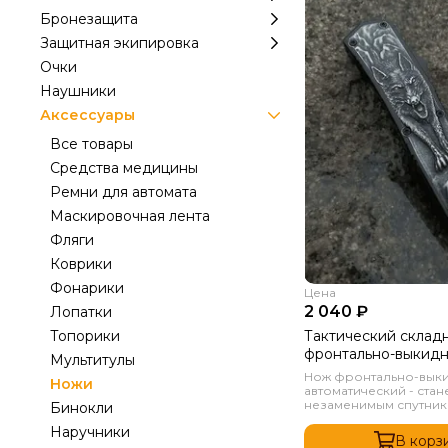
Бронезащита
Защитная экипировка
Очки
Наушники
Аксессуары
Все товары
Средства медицины
Ремни для автомата
Маскировочная лента
Фляги
Коврики
Фонарики
Цена
2 040 ₽
Лопатки
Тактический склад
Топорики
фронтально-выкид
Мультитулы
автоматический Че
Нож фронтально-вык
Ножи
3D
автоматический - стан
незаменимым спутнико
Бинокли
Наручники
В корз