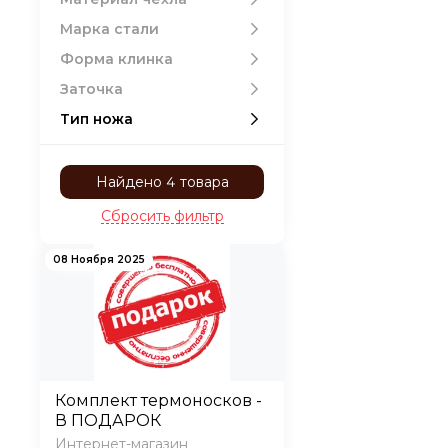
Сверхпрочный АВС
0
пластик
Марка стали
Форма клинка
Заточка
Тип ножа
Найдено 4 товара
Сбросить фильтр
08 Ноября 2025
Комплект термоносков -
В ПОДАРОК
Интернет-магазин