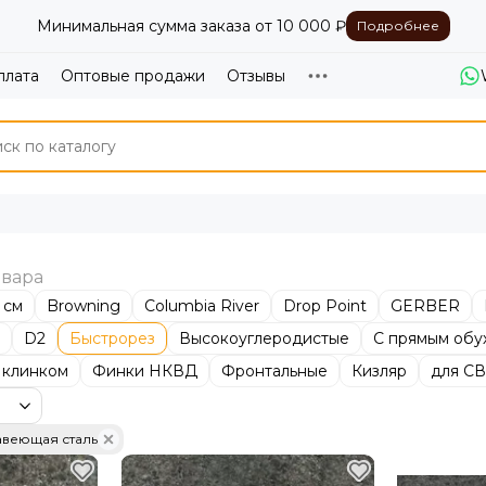
Минимальная сумма заказа от 10 000 ₽
Подробнее
плата
Оптовые продажи
Отзывы
 см
Browning
Columbia River
Drop Point
GERBER
D2
Быстрорез
Высокоуглеродистые
С прямым обу
 клинком
Финки НКВД
Фронтальные
Кизляр
для С
авеющая сталь