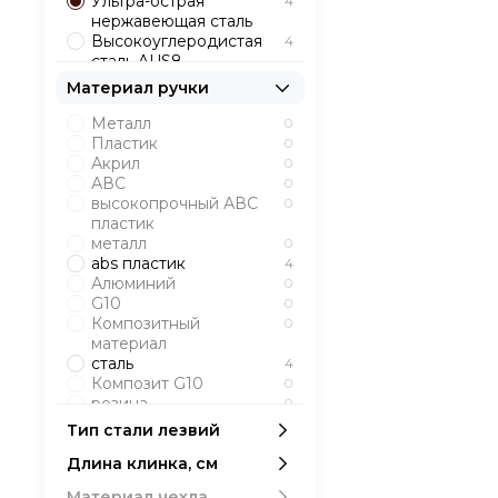
Ультра-острая
4
нержавеющая сталь
Высокоуглеродистая
4
сталь AUS8
Нержавеющая сталь
10
Материал ручки
AUS-8
Кованая сталь
4
Металл
0
Нержавеющая сталь
1
Пластик
0
420
Акрил
0
АВС
0
высокопрочный АВС
0
пластик
металл
0
abs пластик
4
Алюминий
0
G10
0
Композитный
0
материал
сталь
4
Композит G10
0
резина
0
Эластрон
0
Тип стали лезвий
Дерево
0
Длина клинка, см
Орех
0
Венге
0
Материал чехла