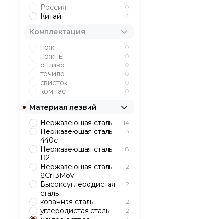
Россия
0
Китай
4
Комплектация
нож
0
ножны
0
огниво
0
точило
0
свисток
0
компас
0
Материал лезвий
Нержавеющая сталь
14
Нержавеющая сталь
13
440с
Нержавеющая сталь
8
D2
Нержавеющая сталь
2
8Cr13MoV
Высокоуглеродистая
2
сталь
кованная сталь
2
углеродистая сталь
2