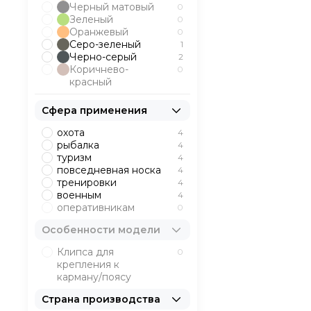
Черный матовый
0
Зеленый
0
Оранжевый
0
Серо-зеленый
1
Черно-серый
2
Коричнево-
0
красный
Сфера применения
охота
4
рыбалка
4
туризм
4
повседневная носка
4
тренировки
4
военным
4
оперативникам
0
Особенности модели
Клипса для
0
крепления к
карману/поясу
Страна производства