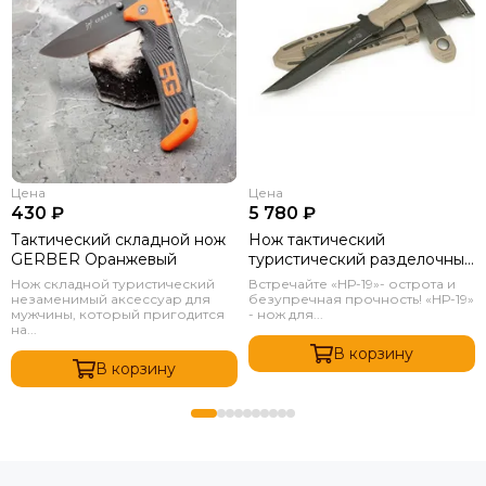
Цена
Цена
430 ₽
5 780 ₽
Тактический складной нож
Нож тактический
GERBER Оранжевый
туристический разделочный
НР-19 Кизляр AUS 8
Нож складной туристический
Встречайте «НР-19»- острота и
Бежевый
незаменимый аксессуар для
безупречная прочность! «НР-19»
мужчины, который пригодится
- нож для...
на...
В корзину
В корзину