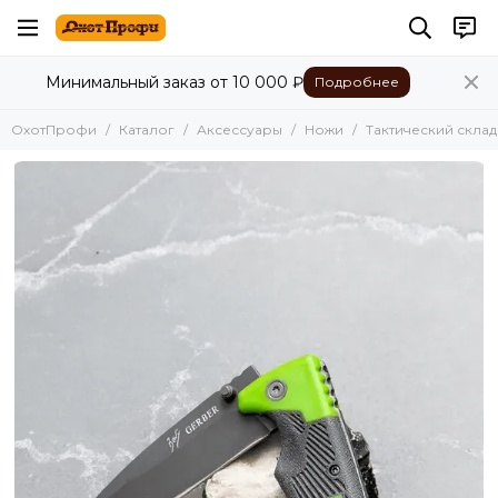
Аксессуары
Минимальный заказ от 10 000 ₽
Подробнее
Все товары
Средства медицины
ОхотПрофи
Каталог
Аксессуары
Ножи
Тактический скла
Ремни для автомата
Маскировочная лента
Фляги
Коврики
Фонарики
Лопатки
Топорики
Мультитулы
Ножи
Бинокли
Наручники
Рыболовные ножницы