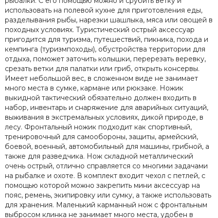
рыбалки. С его помощью можно и срубить ветку и
использовать на полевой кухне для приготовления еды,
разделывания рыбы, нарезки шашлыка, мяса или овощей в
походных условиях. Туристический острый аксессуар
пригодится для туризма, путешествий, пикника, похода и
кемпинга (туризмпоходы), обустройства территории для
отдыха, поможет заточить колышки, перерезать веревку,
срезать ветки для палатки или гриб, открыть консервы.
Имеет небольшой вес, в сложенном виде не занимает
много места в сумке, кармане или рюкзаке. Ножик
выкидной тактический обязательно должен входить в
набор, инвентарь и снаряжение для аварийных ситуаций,
выживания в экстремальных условиях, дикой природе, в
лесу. Фронтальный ножик подходит как спортивный,
тренировочный для самообороны, защиты, армейский,
боевой, военный, автомобильный для машины, грибной, а
также для разведчика. Нож складной металлический
очень острый, отлично справляется со многими задачами
на рыбалке и охоте. В комплект входит чехол с петлей, с
помощью которой можно закрепить мини аксессуар на
пояс, ремень, экипировку или сумку, а также использовать
для хранения. Маленький карманный нож с фронтальным
выбросом клинка не занимает много места, удобен в