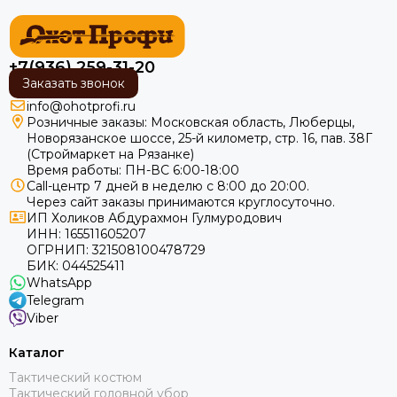
+7(936) 259-31-20
Заказать звонок
info@ohotprofi.ru
Розничные заказы:
Московская область, Люберцы,
Новорязанское шоссе, 25-й километр, стр. 16, пав. 38Г
(Строймаркет на Рязанке)
Время работы: ПН-ВС 6:00-18:00
Call-центр 7 дней в неделю с 8:00 до 20:00.
Через сайт заказы принимаются круглосуточно.
ИП Холиков Абдурахмон Гулмуродович
ИНН: 165511605207
ОГРНИП: 321508100478729
БИК: 044525411
WhatsApp
Telegram
Viber
Каталог
Тактический костюм
Тактический головной убор