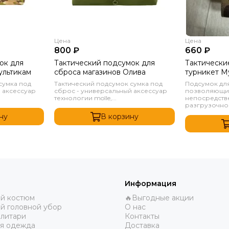
Цена
Цена
800 ₽
660 ₽
ок для
Тактический подсумок для
Тактически
ультикам
сброса магазинов Олива
турникет М
сумка под
Тактический подсумок сумка под
Подсумок для
 аксессуар
сброс - универсальный аксессуар
позволяющий
технологии molle,...
непосредств
разгрузочном
ну
В корзину
Информация
ий костюм
🔥Выгодные акции
й головной убор
О нас
литари
Контакты
ая одежда
Доставка