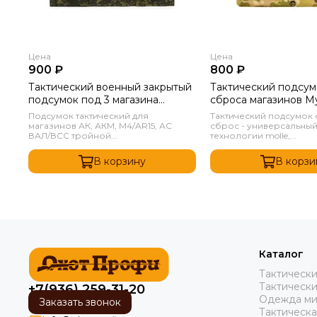
Цена
Цена
900 ₽
800 ₽
Тактический военный закрытый
Тактический подсум
подсумок под 3 магазина
сброса магазинов М
Пиксель
Подсумок тактический для
Тактический подсумок 
магазинов АК, АКМ, M4/AR15, АС
сброс - универсальный
ВАЛ/ВСС тройной...
технологии molle,...
В корзину
В корзи
Каталог
Тактическ
Тактически
+7(936) 259-31-20
Одежда ми
Заказать звонок
Тактическ