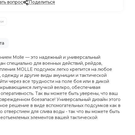
ать вопрос
Поделиться
ки
та
лением Molle — это надежный и универсальный
ан специально для военных действий, рейдов,
репления MOLLE подсумок легко крепится на любое
к, одежду и другие виды амуниции и тактической
ти через все трудности на поле боя или в дикой
закрывающимся липучкой велкро, обеспечивая
перативность. Так вы можете быть уверены, что ваш
поврежденном боезапасе! Универсальный дизайн этого
ьное решение в виде вспомогательных подсумков как в
о отверстием для слива воды - так что вы можете быть
 неотъемлемых элементов вашей тактической