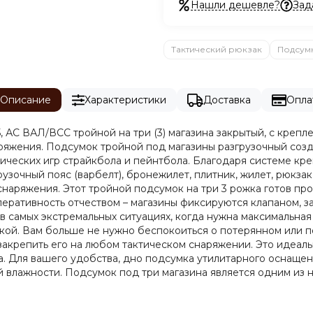
Нашли дешевле?
Зад
Тактический рюкзак
Подсум
Описание
Характеристики
Доставка
Опла
, АС ВАЛ/ВСС тройной на три (3) магазина закрытый, с креп
ряжения. Подсумок тройной под магазины разгрузочный созд
тических игр страйкбола и пейнтбола. Благодаря системе к
узочный пояс (варбелт), бронежилет, плитник, жилет, рюкза
аряжения. Этот тройной подсумок на три 3 рожка готов прой
перативность отчеством – магазины фиксируются клапаном, 
амых экстремальных ситуациях, когда нужна максимальная о
укой. Вам больше не нужно беспокоиться о потерянном или 
 закрепить его на любом тактическом снаряжении. Это идеал
а. Для вашего удобства, дно подсумка утилитарного оснащен
й влажности. Подсумок под три магазина является одним из