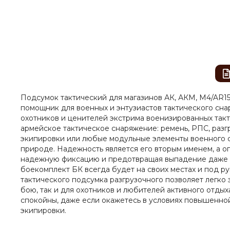
Подсумок тактический для магазинов АК, АКМ, M4/AR15
помощник для военных и энтузиастов тактического сна
охотников и ценителей экстрима военизированных так
армейское тактическое снаряжение: ремень, РПС, разгр
экипировки или любые модульные элементы военного сн
природе. Надежность является его вторым именем, а о
надежную фиксацию и предотвращая выпадение даже в с
боекомплект БК всегда будет на своих местах и под р
тактического подсумка разгрузочного позволяет легко
бою, так и для охотников и любителей активного отдых
спокойны, даже если окажетесь в условиях повышенно
экипировки.