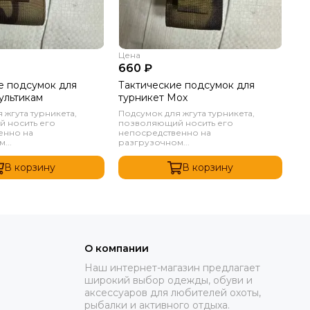
Цена
Це
660 ₽
66
е подсумок для
Тактические подсумок для
Та
ультикам
турникет Мох
ту
 жгута турникета,
Подсумок для жгута турникета,
По
 носить его
позволяющий носить его
по
енно на
непосредственно на
не
...
разгрузочном...
ра
В корзину
В корзину
О компании
Наш интернет-магазин предлагает
широкий выбор одежды, обуви и
аксессуаров для любителей охоты,
рыбалки и активного отдыха.