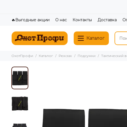
🔥Выгодные акции
О нас
Контакты
Доставка
О
Каталог
ОхотПрофи
Каталог
Рюкзак
Подсумки
Тактический 