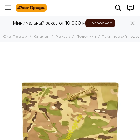
Рюкзак
Минимальный заказ от 10 000 ₽
Подробнее
Все товары
С подсумками
ОхотПрофи
Каталог
Рюкзак
Подсумки
Тактический подсу
Медицинские
Походные
Городские
Для охоты
Подсумки
Гидратор рюкзак
Поясные
Набедренные