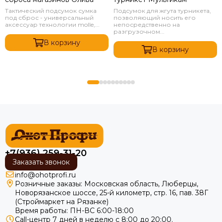
Тактический подсумок сумка
Подсумок для жгута турникета,
под сброс - универсальный
позволяющий носить его
аксессуар технологии molle,...
непосредственно на
разгрузочном...
В корзину
В корзину
+7(936) 259-31-20
Заказать звонок
info@ohotprofi.ru
Розничные заказы:
Московская область, Люберцы,
Новорязанское шоссе, 25-й километр, стр. 16, пав. 38Г
(Строймаркет на Рязанке)
Время работы: ПН-ВС 6:00-18:00
Call-центр 7 дней в неделю с 8:00 до 20:00.