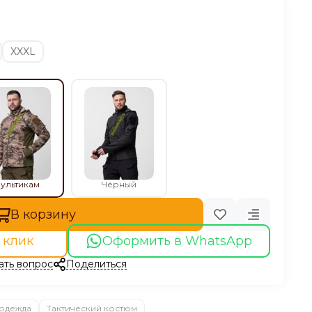
XXXL
ультикам
Чёрный
В корзину
 клик
Оформить в WhatsApp
ать вопрос
Поделиться
 одежда
Тактический костюм