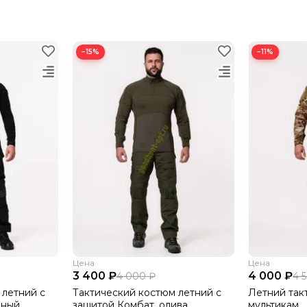
−15%
−11%
Цена
Цена
3 400 ₽
4 000 ₽
4 000 ₽
4 
 летний с
Тактический костюм летний с
Летний такт
рный
защитой Комбат, олива
мультикам