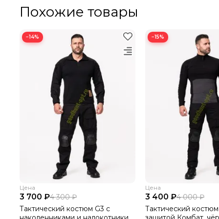
Похожие товары
−14%
−15%
Цена
Цена
3 700 ₽
3 400 ₽
4 300 ₽
4 000 ₽
Тактический костюм G3 с
Тактический костюм
наколенниками и налокотники
защитой Комбат, чё