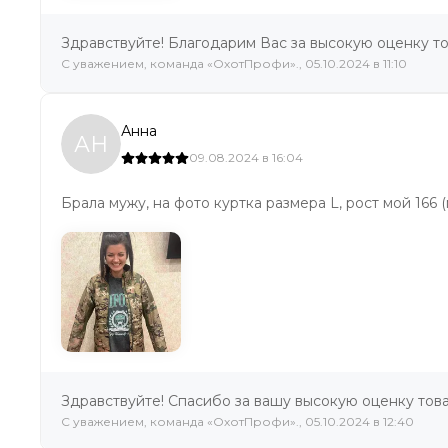
Здравствуйте! Благодарим Вас за высокую оценку то
C уважением, команда «ОхотПрофи»., 05.10.2024 в 11:10
Анна
АН
09.08.2024 в 16:04
Брала мужу, на фото куртка размера L, рост мой 166
Здравствуйте! Спасибо за вашу высокую оценку това
C уважением, команда «ОхотПрофи»., 05.10.2024 в 12:40