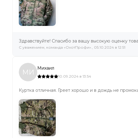
Здравствуйте! Спасибо за вашу высокую оценку това
C уважением, команда «ОхотПрофи»., 05.10.2024 в 12:51
Михаил
МИ
10.09.2024 в 13:54
Куртка отличная. Греет хорошо и в дождь не промок