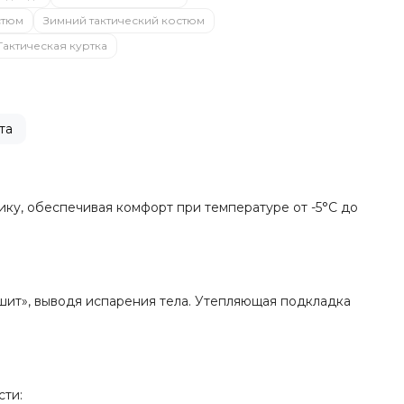
стюм
Зимний тактический костюм
Тактическая куртка
та
ику, обеспечивая комфорт при температуре от -5°C до
ышит», выводя испарения тела. Утепляющая подкладка
сти: