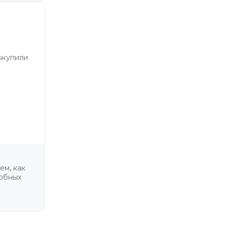
выкупили
ем, как
добных