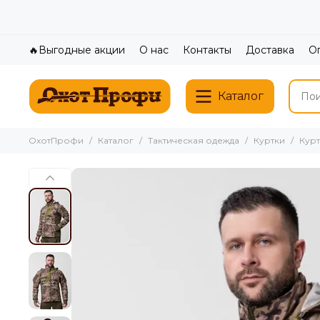
🔥Выгодные акции
О нас
Контакты
Доставка
О
Каталог
ОхотПрофи
Каталог
Тактическая одежда
Куртки
Курт