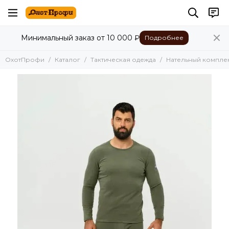
Тактическая одежда
Минимальный заказ от 10 000 ₽
Подробнее
Все товары
Куртки
ОхотПрофи
Каталог
Тактическая одежда
Нательный компле
Жилетки
Нательный комплект
Термоноски
Толстовки
Перчатки
Маскхалаты