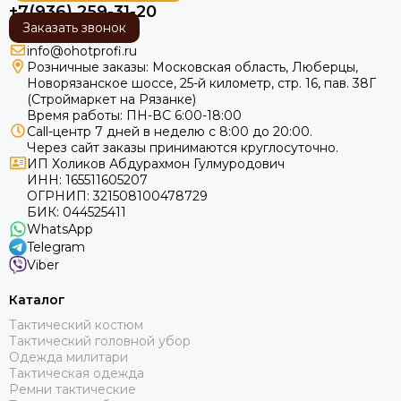
+7(936) 259-31-20
Заказать звонок
info@ohotprofi.ru
Розничные заказы:
Московская область, Люберцы,
Новорязанское шоссе, 25-й километр, стр. 16, пав. 38Г
(Строймаркет на Рязанке)
Время работы: ПН-ВС 6:00-18:00
Call-центр 7 дней в неделю с 8:00 до 20:00.
Через сайт заказы принимаются круглосуточно.
ИП Холиков Абдурахмон Гулмуродович
ИНН: 165511605207
ОГРНИП: 321508100478729
БИК: 044525411
WhatsApp
Telegram
Viber
Каталог
Тактический костюм
Тактический головной убор
Одежда милитари
Тактическая одежда
Ремни тактические