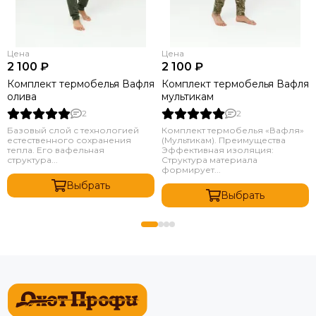
Цена
Цена
2 100 ₽
2 100 ₽
Комплект термобелья Вафля
Комплект термобелья Вафля
олива
мультикам
2
2
Базовый слой с технологией
Комплект термобелья «Вафля»
естественного сохранения
(Мультикам). Преимущества
тепла. Его вафельная
Эффективная изоляция:
структура...
Структура материала
формирует...
Выбрать
Выбрать