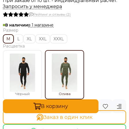
При заказе от 10 шт. - индивидуальный расчёт.
Запросить у менеджера
Рейтинг и отзывы (2)
в 1 магазине
В наличии
Размер
M
L
XL
XXL
XXXL
Расцветка
Чёрный
Олива
В корзину
Заказ в один клик