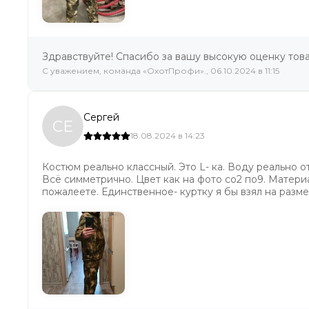
Здравствуйте! Спасибо за вашу высокую оценку това
C уважением, команда «ОхотПрофи»., 06.10.2024 в 11:15
Сергей
СЕ
18.08.2024 в 14:23
Костюм реально классный. Это L- ка. Воду реально о
Всё симметрично. Цвет как на фото со2 по9. Материа
пожалеете. Единственное- куртку я бы взял на разм