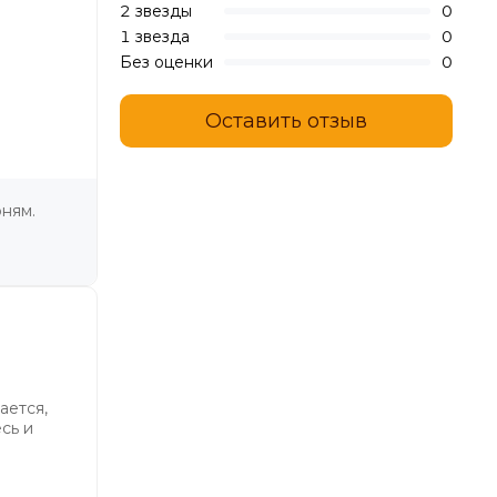
2 звезды
0
1 звезда
0
Без оценки
0
Оставить отзыв
рням.
ается,
сь и