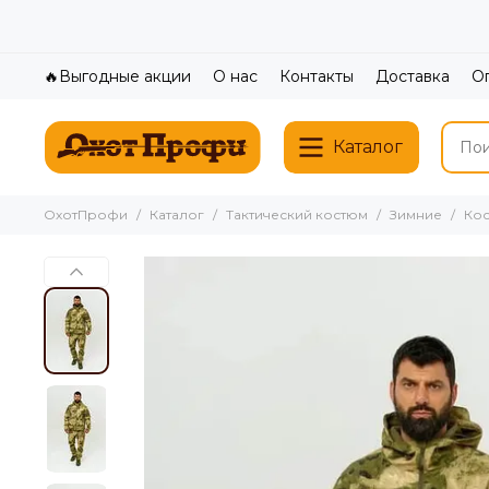
🔥Выгодные акции
О нас
Контакты
Доставка
О
Каталог
ОхотПрофи
Каталог
Тактический костюм
Зимние
Кос