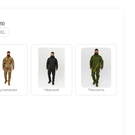
ер
XL
ультикам
Чёрный
Пиксель