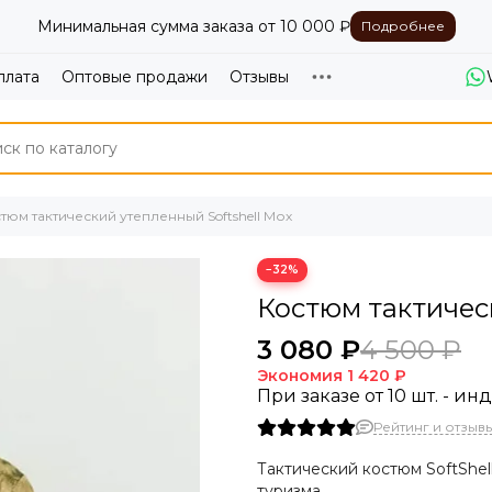
Минимальная сумма заказа от 10 000 ₽
Подробнее
плата
Оптовые продажи
Отзывы
тюм тактический утепленный Softshell Мох
−32%
Костюм тактичес
3 080 ₽
4 500 ₽
Экономия
1 420 ₽
При заказе от 10 шт. - и
Рейтинг и отзывы
Тактический костюм SoftShel
туризма.