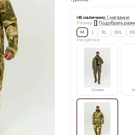
в 1 магазине
В наличии
Подобрать разм
Размер
M
L
XL
XXL
XX
Расцветка
Олива
М