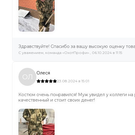
Здравствуйте! Спасибо за вашу высокую оценку това
C уважением, команда «ОхотПрофи»., 06.10.2024 в 11:15
Олеся
ОЛ
23.08.2024 в 15:01
Костюм очень понравился! Муж увидел у коллеги на 
качественный и стоит своих денег!