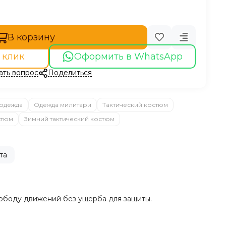
В корзину
 клик
Оформить в WhatsApp
ать вопрос
Поделиться
 одежда
Одежда милитари
Тактический костюм
стюм
Зимний тактический костюм
та
вободу движений без ущерба для защиты.