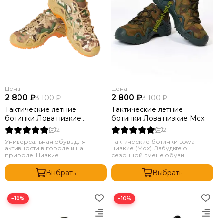
Цена
Цена
2 800 ₽
2 800 ₽
3 100 ₽
3 100 ₽
Тактические летние
Тактические летние
ботинки Лова низкие
ботинки Лова низкие Мох
Мультикам
2
2
Универсальная обувь для
Тактические ботинки Lowa
активности в городе и на
низкие (Мох). Забудьте о
природе. Низкие...
сезонной смене обуви....
Выбрать
Выбрать
−10%
−10%