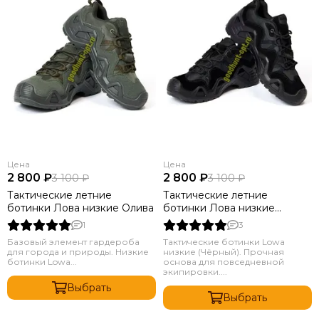
Цена
Цена
2 800 ₽
2 800 ₽
3 100 ₽
3 100 ₽
Тактические летние
Тактические летние
ботинки Лова низкие Олива
ботинки Лова низкие
Чёрный
1
3
Базовый элемент гардероба
Тактические ботинки Lowa
для города и природы. Низкие
низкие (Чёрный). Прочная
ботинки Lowa...
основа для повседневной
экипировки....
Выбрать
Выбрать