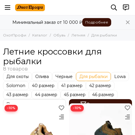
Обувь
Минимальный заказ от 10 000 ₽
Подробнее
Все товары
Летняя
ОхотПрофи
Каталог
Обувь
Летняя
Для рыбалки
Демисезонная
Зимняя
Летние кроссовки для
Сапоги для охоты, рыбалки
рыбалки
Для охоты
Олива
Черные
Для рыбалки
Lowa
Solomon
40 размер
41 размер
42 размер
43 размер
44 размер
45 размер
46 размер
Фильтр товаров
−10%
−10%