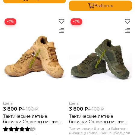
Выбрать
−7%
−7%
Цена
Цена
3 800 ₽
3 800 ₽
4 100 ₽
4 100 ₽
Тактические летние
Тактические летние
ботинки Соломон низкие
ботинки Соломон низкие
Коричневый
Олива
Тактические ботинки Salomon
1
низкие (Олива). Ваш выбор для