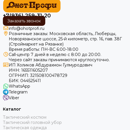
+7(936) 259-31-20
Заказать звонок
info@ohotprofi.ru
Розничные заказы:
Московская область, Люберцы,
Новорязанское шоссе, 25-й километр, стр. 16, пав. 38Г
(Строймаркет на Рязанке)
Время работы: ПН-ВС 6:00-18:00
Call-центр 7 дней в неделю с 8:00 до 20:00.
Через сайт заказы принимаются круглосуточно.
ИП Холиков Абдурахмон Гулмуродович
ИНН: 165511605207
ОГРНИП: 321508100478729
БИК: 044525411
WhatsApp
Telegram
Viber
Каталог
Тактический костюм
Тактический головной убор
Тактическая одежда