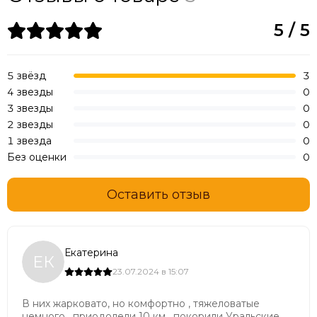
5 / 5
5 звёзд
3
4 звезды
0
3 звезды
0
2 звезды
0
1 звезда
0
Без оценки
0
Оставить отзыв
Екатерина
ЕК
23.07.2024 в 15:07
В них жарковато, но комфортно , тяжеловатые
немного , приодолели 10 км , покорили Уральские