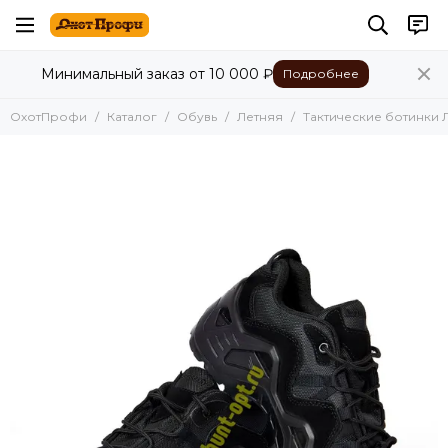
Обувь
Минимальный заказ от 10 000 ₽
Подробнее
Все товары
Летняя
ОхотПрофи
Каталог
Обувь
Летняя
Тактические ботинки 
Демисезонная
Зимняя
Сапоги для охоты, рыбалки