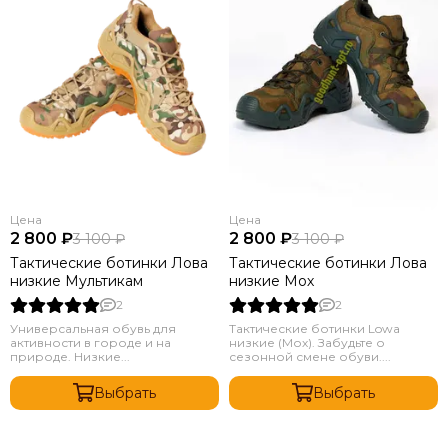
Цена
Цена
2 800 ₽
2 800 ₽
3 100 ₽
3 100 ₽
Тактические ботинки Лова
Тактические ботинки Лова
низкие Мультикам
низкие Мох
2
2
Универсальная обувь для
Тактические ботинки Lowa
активности в городе и на
низкие (Мох). Забудьте о
природе. Низкие...
сезонной смене обуви....
Выбрать
Выбрать