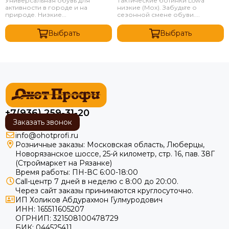
Универсальная обувь для
Тактические ботинки Lowa
активности в городе и на
низкие (Мох). Забудьте о
природе. Низкие...
сезонной смене обуви....
Выбрать
Выбрать
+7(936) 259-31-20
Заказать звонок
info@ohotprofi.ru
Розничные заказы:
Московская область, Люберцы,
Новорязанское шоссе, 25-й километр, стр. 16, пав. 38Г
(Строймаркет на Рязанке)
Время работы: ПН-ВС 6:00-18:00
Call-центр 7 дней в неделю с 8:00 до 20:00.
Через сайт заказы принимаются круглосуточно.
ИП Холиков Абдурахмон Гулмуродович
ИНН: 165511605207
ОГРНИП: 321508100478729
БИК: 044525411