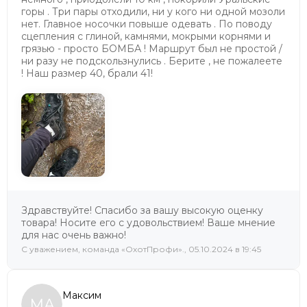
горы . Три пары отходили, ни у кого ни одной мозоли
нет. Главное носочки повыше одевать . По поводу
сцепления с глиной, камнями, мокрыми корнями и
грязью - просто БОМБА ! Маршрут был не простой /
ни разу не подскользнулись . Берите , не пожалеете
! Наш размер 40, брали 41!
Здравствуйте! Спасибо за вашу высокую оценку
товара! Носите его с удовольствием! Ваше мнение
для нас очень важно!
C уважением, команда «ОхотПрофи»., 05.10.2024 в 19:45
Максим
МА