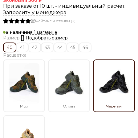
Экономия
300 ₽
При заказе от 10 шт. - индивидуальный расчёт.
Запросить у менеджера
Рейтинг и отзывы (3)
в 1 магазине
В наличии
Подобрать размер
Размер
40
41
42
43
44
45
46
Расцветка
Мох
Олива
Чёрный