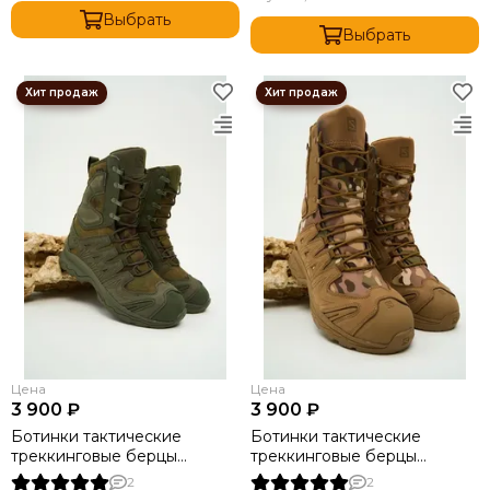
Выбрать
Выбрать
Цена
Цена
3 900 ₽
3 900 ₽
Ботинки тактические
Ботинки тактические
треккинговые берцы
треккинговые берцы
"Salomon" мох
"Salomon" мультикам
2
2