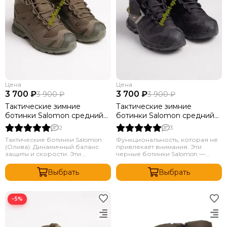
Цена
Цена
3 700 ₽
3 700 ₽
3 900 ₽
3 900 ₽
Тактические зимние
Тактические зимние
ботинки Salomon средний
ботинки Salomon средний
олива
черный
2
3
Тактические ботинки Salomon
Функциональность, которая не
(Олива). Динамичный баланс
привлекает внимания. Эти
защиты и скорости. Эти...
черные ботинки Salomon —...
Выбрать
Выбрать
−5%