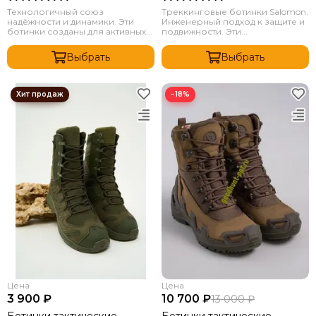
Технологичный союз
Треккинговые ботинки Salomon.
надёжности и динамики. Эти
Инженерный подход к защите и
ботинки созданы для активных...
подвижности. Эти...
Выбрать
Выбрать
−18%
Цена
Цена
3 900 ₽
10 700 ₽
13 000 ₽
Ботинки тактические
Ботинки тактические,