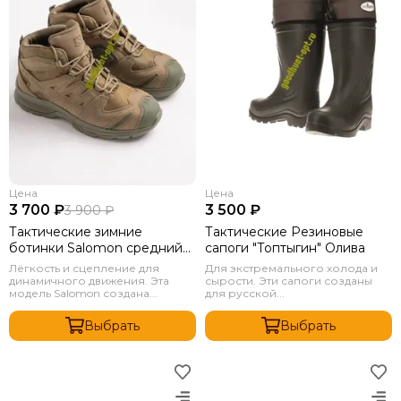
Цена
Цена
3 700 ₽
3 500 ₽
3 900 ₽
Тактические зимние
Тактические Резиновые
ботинки Salomon средний
сапоги "Топтыгин" Олива
мох
Лёгкость и сцепление для
Для экстремального холода и
динамичного движения. Эта
сырости. Эти сапоги созданы
модель Salomon создана...
для русской...
Выбрать
Выбрать