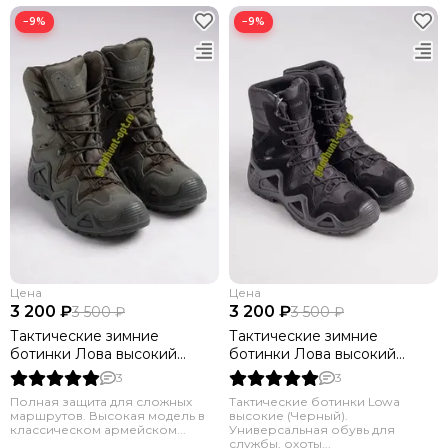
−9%
−9%
Цена
Цена
3 200 ₽
3 200 ₽
3 500 ₽
3 500 ₽
Тактические зимние
Тактические зимние
ботинки Лова высокий
ботинки Лова высокий
олива
черный
3
3
Полная защита для сложных
Тактические ботинки Lowa
маршрутов. Высокая модель в
высокие (Черный).
классическом армейском...
Универсальная обувь для
службы, охоты...