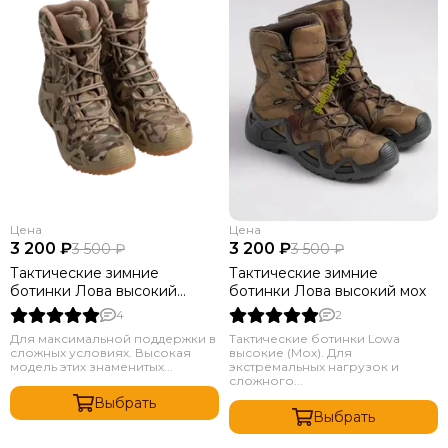
Цена
Цена
3 200 ₽
3 200 ₽
3 500 ₽
3 500 ₽
Тактические зимние
Тактические зимние
ботинки Лова высокий
ботинки Лова высокий мох
мультикам
4
2
Для максимальной поддержки в
Тактические ботинки Lowa
сложных условиях. Высокая
высокие (Мох). Для
модель этих знаменитых...
экстремальных нагрузок и
сложного...
Выбрать
Выбрать