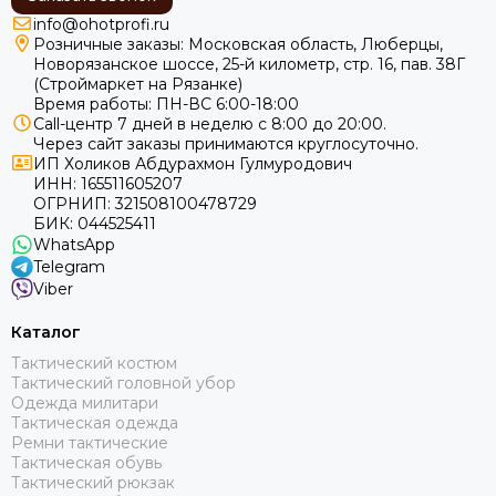
info@ohotprofi.ru
Розничные заказы:
Московская область, Люберцы,
Новорязанское шоссе, 25-й километр, стр. 16, пав. 38Г
(Строймаркет на Рязанке)
Время работы: ПН-ВС 6:00-18:00
Call-центр 7 дней в неделю с 8:00 до 20:00.
Через сайт заказы принимаются круглосуточно.
ИП Холиков Абдурахмон Гулмуродович
ИНН: 165511605207
ОГРНИП: 321508100478729
БИК: 044525411
WhatsApp
Telegram
Viber
Каталог
Тактический костюм
Тактический головной убор
Одежда милитари
Тактическая одежда
Ремни тактические
Тактическая обувь
Тактический рюкзак