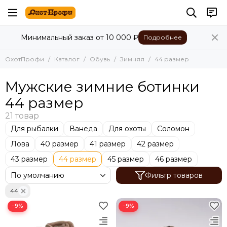
Обувь
Минимальный заказ от 10 000 ₽
Подробнее
Все товары
Летняя
ОхотПрофи
Каталог
Обувь
Зимняя
44 размер
Демисезонная
Зимняя
Мужские зимние ботинки
Сапоги для охоты, рыбалки
44 размер
Для рыбалки
Ванеда
Для охоты
Соломон
Лова
40 размер
41 размер
42 размер
43 размер
44 размер
45 размер
46 размер
Фильтр товаров
44
−9%
−9%