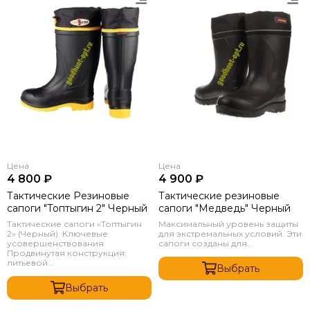
Цена
Цена
4 800 ₽
4 900 ₽
Тактические Резиновые
Тактические резиновые
сапоги "Топтыгин 2" Черный
сапоги "Медведь" Черный
Тактические сапоги «Топтыгин
Максимальный уровень защиты
2» (Черный). Ключевые
для экстремальных условий. Эти
усовершенствования
сапоги созданы для...
Продвинутая конструкция:
литьевой...
Выбрать
Выбрать