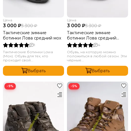
Цена
Цена
3 000 ₽
3 000 ₽
3 300 ₽
3 300 ₽
Тактические зимние
Тактические зимние
ботинки Лова средний мох
ботинки Лова средний
черный
1
4
Тактические ботинки Lowa
Обувь, на которую можно
(Мох). Обувь для тех, кто
положиться в любой сезон. Эти
проходит свой...
чёрные...
Выбрать
Выбрать
−9%
−5%