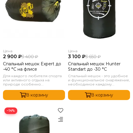
Цена
Цена
2 900 ₽
3 100 ₽
3 400 ₽
3 650 ₽
Спальный мешок Expert до
Спальный мешок Hunter
-40 °C на флисе
Standart до -30 °C
Для каждого любителя спорта
Спальный мешок - это удобное
или активного отдыха на
и функциональное снаряжение,
природе особенно...
необходимое каждому...
В корзину
В корзину
−14%