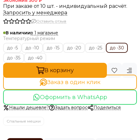
Экономия
500 ₽
При заказе от 10 шт. - индивидуальный расчёт.
Запросить у менеджера
Оставить отзыв
в 1 магазине
В наличии
Температурный режим
до -5
до -10
до -15
до -20
до -25
до -30
до -35
до -40
В корзину
Заказ в один клик
Оформить в WhatsApp
Нашли дешевле?
Задать вопрос
Поделиться
Спальные мешки