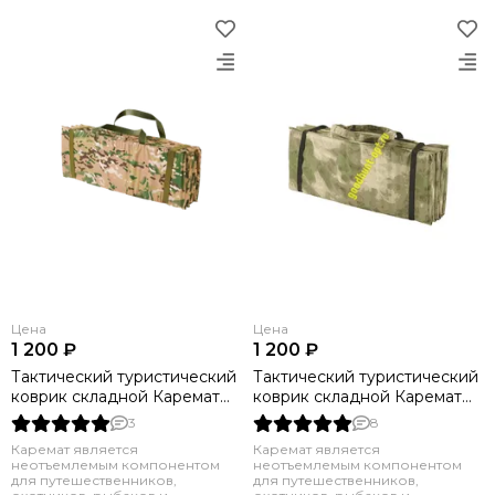
Цена
Цена
1 200 ₽
1 200 ₽
Тактический туристический
Тактический туристический
коврик складной Каремат
коврик складной Каремат
Мультикам
Мох
3
8
Каремат является
Каремат является
неотъемлемым компонентом
неотъемлемым компонентом
для путешественников,
для путешественников,