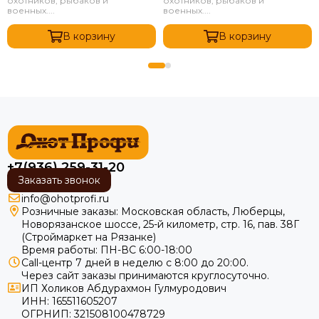
охотников, рыбаков и
охотников, рыбаков и
военных....
военных....
В корзину
В корзину
+7(936) 259-31-20
Заказать звонок
info@ohotprofi.ru
Розничные заказы:
Московская область, Люберцы,
Новорязанское шоссе, 25-й километр, стр. 16, пав. 38Г
(Строймаркет на Рязанке)
Время работы: ПН-ВС 6:00-18:00
Call-центр 7 дней в неделю с 8:00 до 20:00.
Через сайт заказы принимаются круглосуточно.
ИП Холиков Абдурахмон Гулмуродович
ИНН: 165511605207
ОГРНИП: 321508100478729