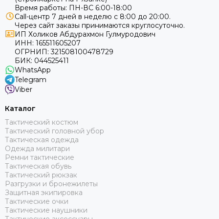
Время работы: ПН-ВС 6:00-18:00
Call-центр 7 дней в неделю с 8:00 до 20:00.
Через сайт заказы принимаются круглосуточно.
ИП Холиков Абдурахмон Гулмуродович
ИНН: 165511605207
ОГРНИП: 321508100478729
БИК: 044525411
WhatsApp
Telegram
Viber
Каталог
Тактический костюм
Тактический головной убор
Тактическая одежда
Одежда милитари
Ремни тактические
Тактическая обувь
Тактический рюкзак
Разгрузки и бронежилеты
Защитная экипировка
Тактические очки
Тактические наушники