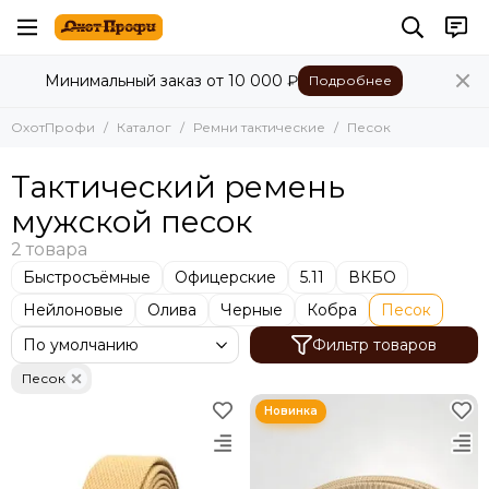
Минимальный заказ от 10 000 ₽
Подробнее
ОхотПрофи
Каталог
Ремни тактические
Песок
Тактический ремень
мужской песок
Быстросъёмные
Офицерские
5.11
ВКБО
Нейлоновые
Олива
Черные
Кобра
Песок
Фильтр товаров
Песок