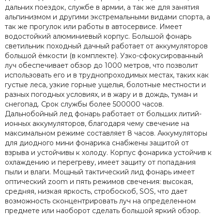
дальних поездок, службе в армии, а так же для занятия
альпинизмом и другими экстремальными видами спорта, а
так же прогулок или работы в автосервисе. Имеет
водостойкий алюминиевый корпус. Большой фонарь
светильник походный дачный работает от аккумуляторов
большой ёмкости (в комплекте). Узко-сфокусированный
луч обеспечивает обзор до 1000 метров, что позволит
использовать его и в труднопроходимых местах, таких как
густые леса, узкие горные ущелья, болотные местности и
разных погодных условиях, и в жару и в дождь, туман и
снегопад. Срок службы более 500000 часов.
Дальнобойный лед фонарь работает от больших литий-
ионных аккумуляторов, благодаря чему свечение на
максимальном режиме составляет 8 часов. Аккумуляторы
для диодного мини фонарика снабжены защитой от
взрыва и устойчивы к холоду. Корпус фонарика устойчив к
охлаждению и перегреву, имеет защиту от попадания
пыли и влаги. Мощный тактический лид фонарь имеет
оптический zoom и пять режимов свечения: высокая,
средняя, низкая яркость, стробоскоб, SOS, что дает
возможность сконцентрировать луч на определенном
предмете или наоборот сделать большой яркий обзор.