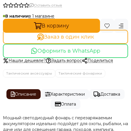
Оставить отзыв
в 1 магазине
В наличии
В корзину
Заказ в один клик
Оформить в WhatsApp
Нашли дешевле?
Задать вопрос
Поделиться
Тактические аксессуары
Тактические фонарики
Описание
Характеристики
Доставка
Оплата
Мощный светодиодный фонарь c перезаряжаемым
аккумулятором идеально подойдет для охоты, рыбалки, на
даче или для освещения гаража, походов, кемпинга,