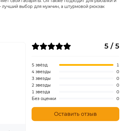
яет свои габариты. Он также подходит для рыбалки и
— лучший выбор для мужчин, а штурмовой рюкзак
5 / 5
5 звёзд
1
4 звезды
0
3 звезды
0
2 звезды
0
1 звезда
0
Без оценки
0
Оставить отзыв