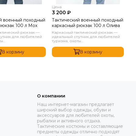
Цена
Це
3 200 ₽
3 
й военный походный
Тактический военный походный
Та
рюкзак 100 л Мох
каркасный рюкзак 100 л Олива
ка
Пи
актический рюкзак —
Каркасный тактический рюкзак —
Ка
путник для любителей
идеальный спутник для любителей
ид
ы...
туризма, охоты...
тур
В корзину
В корзину
О компании
Наш интернет-магазин предлагает
широкий выбор одежды, обуви и
аксессуаров для любителей охоты,
рыбалки и активного отдыха.
Тактические костюмы и составляющие
предметы одежды отлично подходят