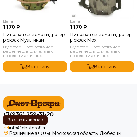
Цена
Цена
1 170 ₽
1 170 ₽
Питьевая система гидратор
Питьевая система гидратор
рюкзак Мультикам
рюкзак Мох
Гидратор — это отличное
Гидратор — это отличное
решение для длительных
решение для длительных
походов и активных...
походов и активных...
В корзину
В корзину
+7(936) 259-31-20
Заказать звонок
info@ohotprofi.ru
Розничные заказы:
Московская область, Люберцы,