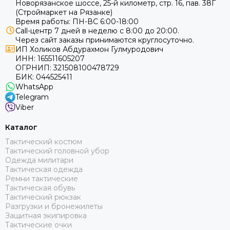
Новорязанское шоссе, 25-й километр, стр. 16, пав. 38Г
(Строймаркет на Рязанке)
Время работы: ПН-ВС 6:00-18:00
Call-центр 7 дней в неделю с 8:00 до 20:00.
Через сайт заказы принимаются круглосуточно.
ИП Холиков Абдурахмон Гулмуродович
ИНН: 165511605207
ОГРНИП: 321508100478729
БИК: 044525411
WhatsApp
Telegram
Viber
Каталог
Тактический костюм
Тактический головной убор
Одежда милитари
Тактическая одежда
Ремни тактические
Тактическая обувь
Тактический рюкзак
Разгрузки и бронежилеты
Защитная экипировка
Тактические очки