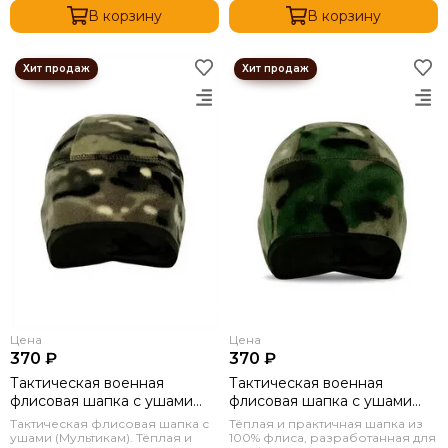
В корзину
В корзину
Цена
Цена
370 ₽
370 ₽
Тактическая военная
Тактическая военная
флисовая шапка с ушами
флисовая шапка с ушами
Мультикам
Мох
Тактическая флисовая шапка с
Тёплая и практичная шапка из
ушами (Мультикам). Тёплая и
100% флиса, разработанная для