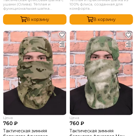
ушами (Олива). Тёплая и
100% флиса, созданная для
функциональная шапка...
комфорта...
В корзину
В корзину
Цена
Цена
760 ₽
760 ₽
Тактическая зимняя
Тактическая зимняя