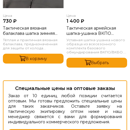
Цена
Цена
730 ₽
1 400 ₽
Тактическая вязаная
Тактическая армейская
балаклава шапка зимняя
шапка-ушанка ВКПО
Черный
Камуфляж
Тёплая и практичная вязаная
Уставная шапка-ушанка нового
балаклава, предназначенная
образца из всесезонного
для защиты от холода...
комплекта базового
обмундирования ВКПО/ВКБО....
В корзину
Выбрать
Специальные цены на оптовые заказы
Заказ от 10 единиц любой позиции считается
оптовым. Мы готовы предложить специальные цены
для таких заказчиков. Оставьте заявку на
тактическую экипировку оптом ниже и наш
менеджер свяжется с вами для формирования
индивидуального коммерческого предложения.