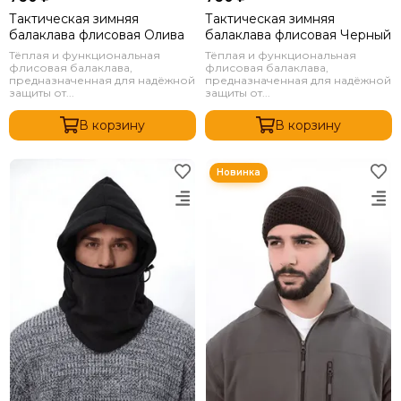
Тактическая зимняя
Тактическая зимняя
балаклава флисовая Олива
балаклава флисовая Черный
Тёплая и функциональная
Тёплая и функциональная
флисовая балаклава,
флисовая балаклава,
предназначенная для надёжной
предназначенная для надёжной
защиты от...
защиты от...
В корзину
В корзину