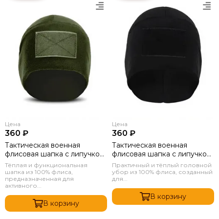
Цена
Цена
360 ₽
360 ₽
Тактическая военная
Тактическая военная
флисовая шапка с липучкой
флисовая шапка с липучкой
Олива
Черный
Тёплая и функциональная
Практичный и тёплый головной
шапка из 100% флиса,
убор из 100% флиса, созданный
предназначенная для
для...
активного...
В корзину
В корзину