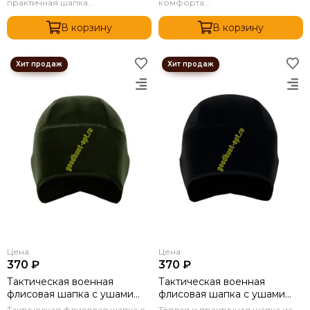
практичная шапка...
комфорта...
В корзину
В корзину
Цена
Цена
370 ₽
370 ₽
Тактическая военная
Тактическая военная
флисовая шапка с ушами
флисовая шапка с ушами
Олива
Черный
Тактическая флисовая шапка с
Тёплая и практичная шапка из