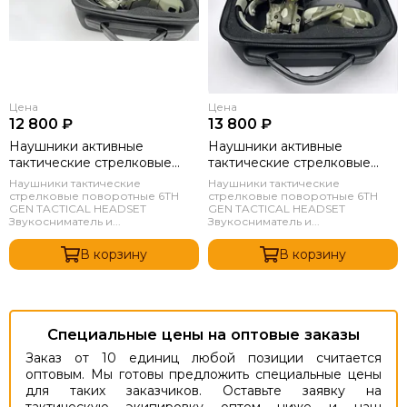
Цена
Цена
12 800 ₽
13 800 ₽
Наушники активные
Наушники активные
тактические стрелковые
тактические стрелковые
6TH Gen Tactical headset
6TH Gen Tactical headset
Наушники тактические
Наушники тактические
Олива
Мультикам
стрелковые поворотные 6TH
стрелковые поворотные 6TH
GEN TACTICAL HEADSET
GEN TACTICAL HEADSET
Звукосниматель и...
Звукосниматель и...
В корзину
В корзину
Специальные цены на оптовые заказы
Заказ от 10 единиц любой позиции считается
оптовым. Мы готовы предложить специальные цены
для таких заказчиков. Оставьте заявку на
тактическую экипировку оптом ниже и наш