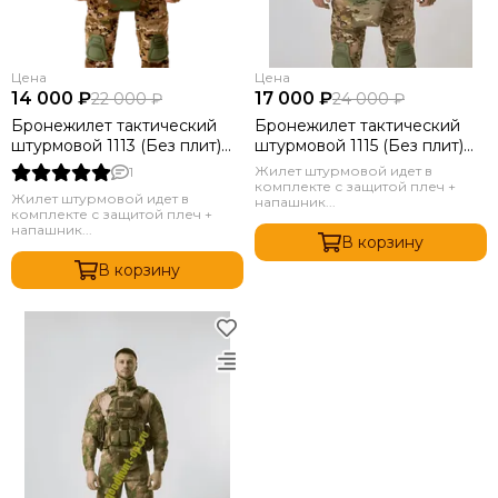
Цена
Цена
14 000 ₽
17 000 ₽
22 000 ₽
24 000 ₽
Бронежилет тактический
Бронежилет тактический
штурмовой 1113 (Без плит)
штурмовой 1115 (Без плит)
Мультикам Камуфляж
Мультикам Камуфляж
Жилет штурмовой идет в
1
комплекте с защитой плеч +
Жилет штурмовой идет в
напашник...
комплекте с защитой плеч +
напашник...
В корзину
В корзину