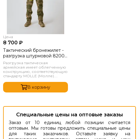
Цена
8 700 ₽
Тактический бронежилет -
разгрузка штурмовой 8200
(Без плит) + 14 подсумок
Разгрузка тактическая
Мох
армейская имеет облегченную
конструкцию, соответствующую
стандарту MOLLE (Молле)....
В корзину
Специальные цены на оптовые заказы
Заказ от 10 единиц любой позиции считается
оптовым. Мы готовы предложить специальные цены
для таких заказчиков. Оставьте заявку на