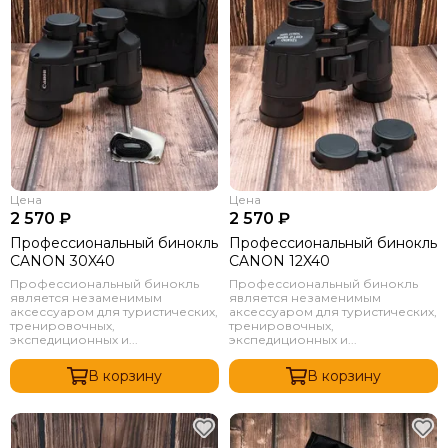
Цена
Цена
2 570 ₽
2 570 ₽
Профессиональный бинокль
Профессиональный бинокль
CANON 30X40
CANON 12X40
Профессиональный бинокль
Профессиональный бинокль
является незаменимым
является незаменимым
аксессуаром для туристических,
аксессуаром для туристических,
тренировочных,
тренировочных,
экспедиционных и...
экспедиционных и...
В корзину
В корзину