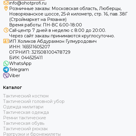
info@ohotprofi.ru
Розничные заказы:
Московская область, Люберцы,
Новорязанское шоссе, 25-й километр, стр. 16, пав. 38Г
(Строймаркет на Рязанке)
Время работы: ПН-ВС 6:00-18:00
Call-центр 7 дней в неделю с 8:00 до 20:00.
Через сайт заказы принимаются круглосуточно.
ИП Холиков Абдурахмон Гулмуродович
ИНН: 165511605207
ОГРНИП: 321508100478729
БИК: 044525411
WhatsApp
Telegram
Viber
Каталог
Тактический костюм
Тактический головной убор
Одежда милитари
Тактическая одежда
Ремни тактические
Тактическая обувь
Тактический рюкзак
Разгрузки и бронежилеты