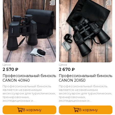
Цена
Цена
2 570 ₽
2 670 ₽
Профессиональный бинокль
Профессиональный бинокль
CANON 40X40
CANON 20X50
Профессиональный бинокль
Профессиональный бинокль
является незаменимым
является незаменимым
аксессуаром для туристических,
аксессуаром для туристических,
тренировочных,
тренировочных,
экспедиционных и...
экспедиционных и...
В корзину
В корзину